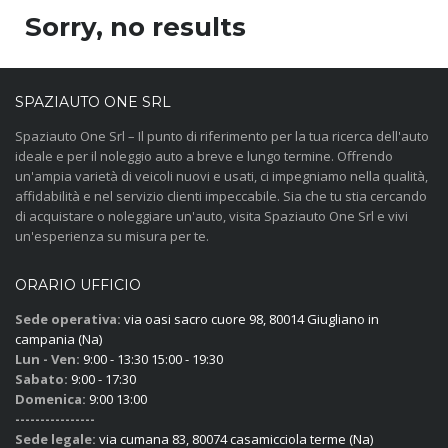
Sorry, no results
SPAZIAUTO ONE SRL
Spaziauto One Srl – Il punto di riferimento per la tua ricerca dell'auto
ideale e per il noleggio auto a breve e lungo termine. Offrendo
un'ampia varietà di veicoli nuovi e usati, ci impegniamo nella qualità,
affidabilità e nel servizio clienti impeccabile. Sia che tu stia cercando
di acquistare o noleggiare un'auto, visita Spaziauto One Srl e vivi
un'esperienza su misura per te.
ORARIO UFFICIO
Sede operativa:
via oasi sacro cuore 98, 80014 Giugliano in
campania (Na)
Lun - Ven:
9:00 - 13:30 15:00 - 19:30
Sabato:
9:00 - 17:30
Domenica:
9:00 13:00
----------------
Sede legale:
via cumana 83, 80074 casamicciola terme (Na)