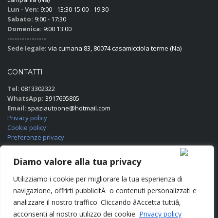
Lun - Ven:
9:00 - 13:30 15:00 - 19:30
Sabato:
9:00 - 17:30
Domenica:
9:00 13:00
----------------
Sede legale:
via cumana 83, 80074 casamicciola terme (Na)
CONTATTI
Tel:
0813302322
WhatsApp:
3917695805
Email:
spaziautoone@hotmail.com
Privacy policy
Cookie policy
Preferenze privacy
Diamo valore alla tua privacy
SOCIAL NETWORK
Utilizziamo i cookie per migliorare la tua esperienza di
navigazione, offrirti pubblicitÃ o contenuti personalizzati e
analizzare il nostro traffico. Cliccando âAccetta tuttiâ,
acconsenti al nostro utilizzo dei cookie.
Privacy policy