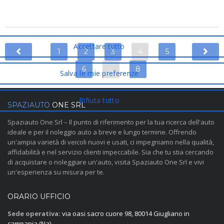
1
2
3
4
5
6
…
8
SPAZIAUTO
ONE SRL
Spaziauto One Srl – Il punto di riferimento per la tua ricerca dell'auto
ideale e per il noleggio auto a breve e lungo termine. Offrendo
un'ampia varietà di veicoli nuovi e usati, ci impegniamo nella qualità,
affidabilità e nel servizio clienti impeccabile. Sia che tu stia cercando
di acquistare o noleggiare un'auto, visita Spaziauto One Srl e vivi
un'esperienza su misura per te.
ORARIO UFFICIO
Sede operativa:
via oasi sacro cuore 98, 80014 Giugliano in
campania (Na)