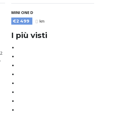
MINI ONE D
€2 499
km
I più visti
12
L