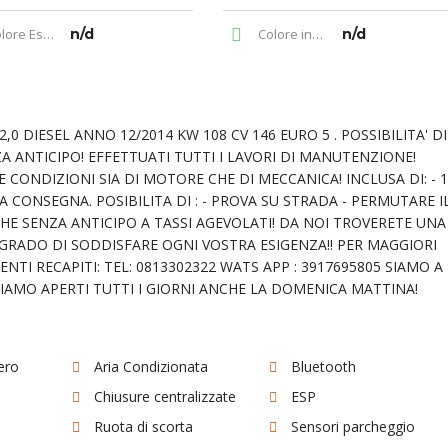
ore Esterno
n/d
Colore interno
n/d
0 DIESEL ANNO 12/2014 KW 108 CV 146 EURO 5 . POSSIBILITA' DI
A ANTICIPO! EFFETTUATI TUTTI I LAVORI DI MANUTENZIONE!
 CONDIZIONI SIA DI MOTORE CHE DI MECCANICA! INCLUSA DI: - 
A CONSEGNA. POSIBILITA DI : - PROVA SU STRADA - PERMUTARE I
HE SENZA ANTICIPO A TASSI AGEVOLATI! DA NOI TROVERETE UNA
N GRADO DI SODDISFARE OGNI VOSTRA ESIGENZA!! PER MAGGIORI
TI RECAPITI: TEL: 0813302322 WATS APP : 3917695805 SIAMO A
 SIAMO APERTI TUTTI I GIORNI ANCHE LA DOMENICA MATTINA!
ero
Aria Condizionata
Bluetooth
Chiusure centralizzate
ESP
Ruota di scorta
Sensori parcheggio