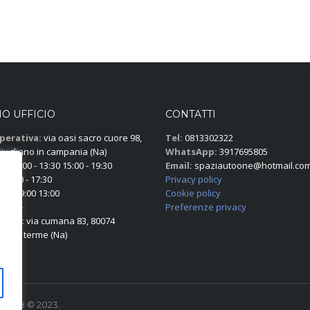
O UFFICIO
CONTATTI
perativa:
via oasi sacro cuore 98,
Tel:
0813302322
iugliano in campania (Na)
WhatsApp:
3917695805
en:
9:00 - 13:30 15:00 - 19:30
Email:
spaziautoone@hotmail.co
:
9:00 - 17:30
Privacy policy
ica:
9:00 13:00
Cookie policy
-------
Preferenze privacy
egale:
via cumana 83, 80074
ciola terme (Na)
92568 © 2023.